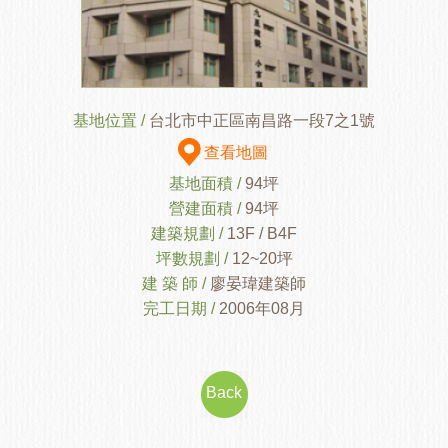
基地位置 /
台北市中正區南昌路一段7之1號
查看地圖
基地面積 /
94坪
營建面積 /
94坪
建築規劃 /
13F / B4F
坪數規劃 /
12~20坪
建 築 師 /
廖晏瑋建築師
完工日期 /
2006年08月
Back