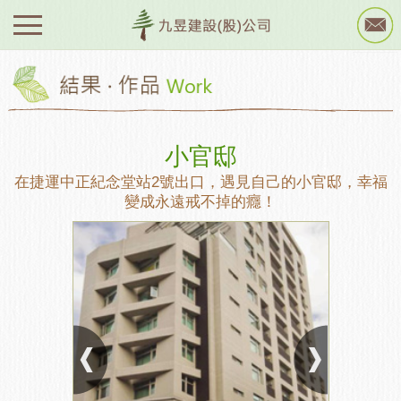
小官邸
在捷運中正紀念堂站2號出口，遇見自己的小官邸，幸福
變成永遠戒不掉的癮！